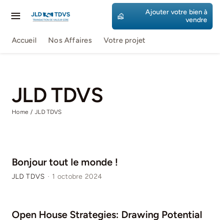
Passer
Ajouter votre bien à
au
Toggle
vendre
contenu
Navigation
Accueil
Nos Affaires
Votre projet
Accueil
Nos Affaires
JLD TDVS
Votre projet
Home
JLD TDVS
Bonjour tout le monde !
JLD TDVS
·
1 octobre 2024
Open House Strategies: Drawing Potential