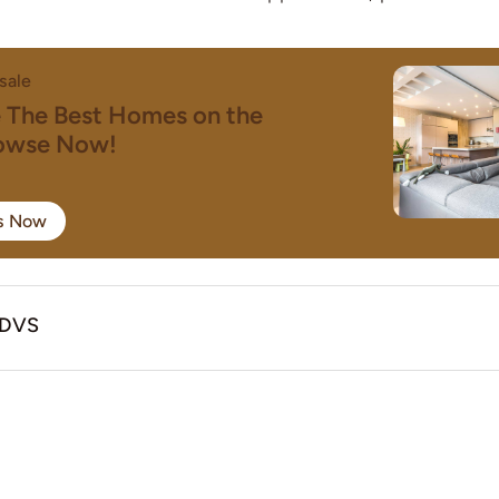
sale
e The Best Homes on the
rowse Now!
gs Now
TDVS