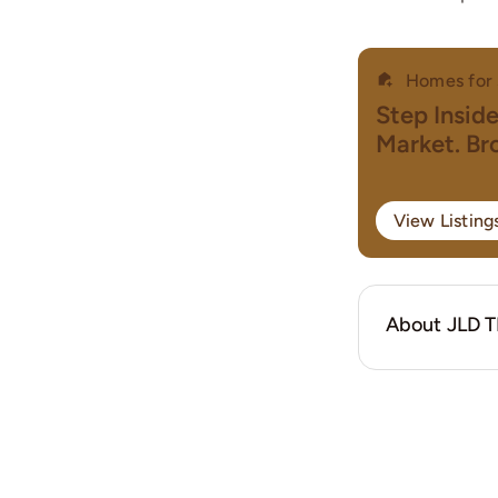
Homes for 
Step Insid
Market. B
View Listin
About JLD 