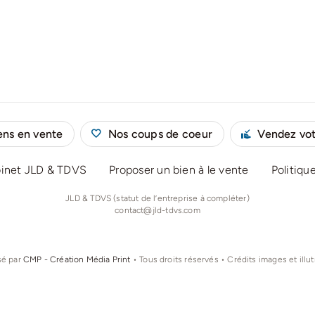
ens en vente
Nos coups de coeur
Vendez vot
binet JLD & TDVS
Proposer un bien à le vente
Politiqu
JLD & TDVS (statut de l’entreprise à compléter)
contact@jld-tdvs.com
sé par
CMP - Création Média Print
• Tous droits réservés • Crédits images et illu