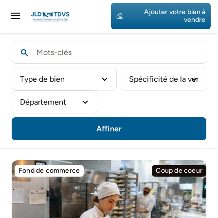
Passer
Ajouter votre bien à
au
Toggle
vendre
contenu
Navigation
Accueil
Nos Affaires
Votre projet
Affiner
Fond de commerce
Coup de coeur