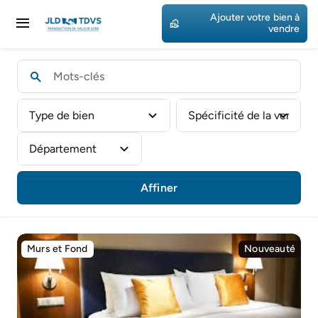
Passer
Ajouter votre bien à
au
Toggle
vendre
contenu
Navigation
Accueil
Nos Affaires
Votre projet
Affiner
Murs et Fond
Nouveauté