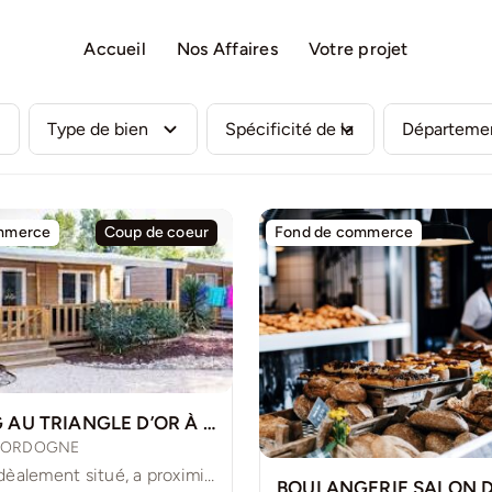
Accueil
Nos Affaires
Votre projet
mmerce
Coup de coeur
Fond de commerce
CAMPING AU TRIANGLE D’OR À VENDRE
DORDOGNE
Camping idèalement situé, a proximité immédiate des sites touristiques majeurs [...]