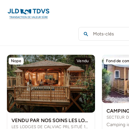
Passer
au
contenu
Nope
Vendu
Fond de co
SECTEUR 
VENDU PAR NOS SOINS LES LODGES DE CALVIAC
LES LODGES DE CALVIAC PRL SITUÉ 14 IMP DE SAINTE RADEGONDE 24370 CALVIAC