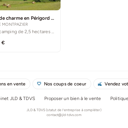
Camping de charme en Périgord pourpre
E MONTPAZIER
Très beau camping de 2,5 hectares proche des châteaux et [...]
 €
ens en vente
Nos coups de coeur
Vendez vot
binet JLD & TDVS
Proposer un bien à le vente
Politiqu
JLD & TDVS (statut de l’entreprise à compléter)
contact@jld-tdvs.com