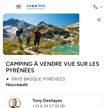
Passer
Toggle
au
Navigation
contenu
Accueil
Nos Affaires
Votre projet
CAMPING À VENDRE VUE SUR LES
PYRÉNÉES
PAYS BASQUE PYRÉNÉES
Nouveauté
Tony Deshayes
+33 6 24 57 05 69